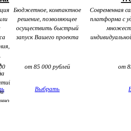
ация
Бюджетное, компактное
Современная с
или
решение, позволяющее
платформа с у
и
осуществить быстрый
множест
жа
запуск Вашего проекта
индивидуально
ния,
,
в
00
от 85 000 рублей
от 8
й
ма
ятий
ть
Выбрать
ма
енно
го
ения