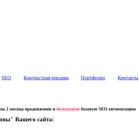
и
Продвижение в Китае
Блог
Портфолио
Ко
SEO
Контекстная реклама
Портфолио
Контакты
SEO
Контекстная реклама
Портфолио
Контакты
е
на 2 месяца продвижения и
бесплатную
базовую SEO оптимизацию
овы" Вашего сайта:
й адаптивный дизайн