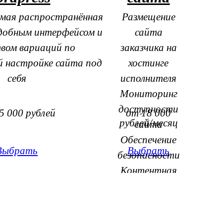
амая распространённая
Размещение
добным интерфейсом и
сайта
вом вариаций по
заказчика на
й настройке сайта под
хостинге
себя
исполнителя
Мониторинг
доступности
5 000 рублей
от 18 000
рублей/месяц
сайта
Обеспечение
Выбрать
Выбрать
безопасности
Контентная
поддержка
сайта
Аудит сайта и