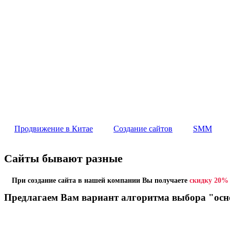
Услуг
Продвижение в Китае
Создание сайтов
SMM
Россия
Омск
Санк-Петербург
Китай
Продвижение в Китае
Создание сайтов
SMM
Создание сайтов в Омск
Сайты бывают разные
При создание сайта в нашей компании Вы получаете
скидку 20%
Превратим вашу мечту в виртуальную реальность!
Предлагаем Вам вариант алгоритма выбора "осн
Разработка на любой CMS платформе, индивидульны