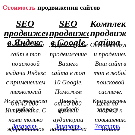
Стоимость
продвижения сайтов
SEO
SEO
Комплексн
продвижение
продвижение
продвиже
в Яндекс
в Google
сайта
Выведем Ваш
Эффективное
Оптимизируем
сайт в топ
продвижение
и продвинем
поисковой
Вашего
Ваш сайт в
выдачи Яндекс
сайта в топ
топ в любой
с применением
10 Google.
поисковой
технологий
Поможем
системе.
Искусственного
Вашей
Комплексный
от 45 000
от 55 000
Цена по
рублей
рублей
запросу
Интеллекта. С
целевой
подход к
нами только
аудитории
повышению
Заказать
Заказать
Заказать
эффективное
найти Вас на
Ваших