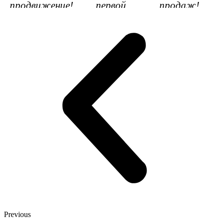
продвижение!
первой
продаж!
Работаем по
странице
Поисковые
всему миру:
поиска.
системы:
Локальный
Работаем по
Yandex +
бизнес
всему миру:
Google
Москва и
Локальный
Pinterest
Санкт-
бизнес
Работаем
Петербург
Москва и
по всему
Вся Россия
Санкт-
миру:
Другие
Петербург
Россия,
страны
Вся
Китай и
мира
Россия
др.
Другие
страны
Previous
мира