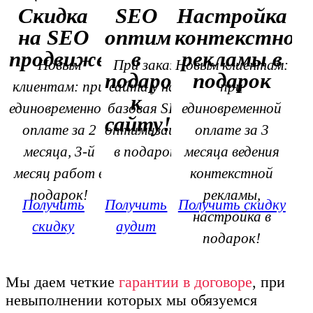
Скидка
SEO
Настройка
на SEO
оптимизация
контекстной
продвижение
в
рекламы в
Новым
При заказе
Новым клиентам:
подарок
подарок
клиентам: при
сайта у нас,
при
к
единовременной
базовая SEO
единовременной
сайту!
оплате за 2
оптимизация
оплате за 3
месяца, 3-й
в подарок!
месяца ведения
месяц работ в
контекстной
подарок!
рекламы,
Получить
Получить
Получить скидку
настройка в
скидку
аудит
подарок!
Мы даем четкие
гарантии в договоре
, при
невыполнении которых мы обязуемся