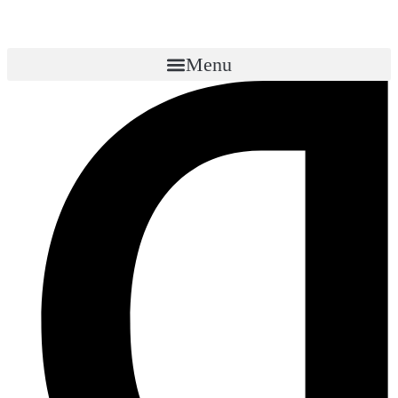
Menu
SEO продвижение в Омске
Оптимизация для роста: Ваш путь к
лидерству в поиске!
Современное поисковое продвижение сайтов с использованием
технологий ИИ
Получить консультацию