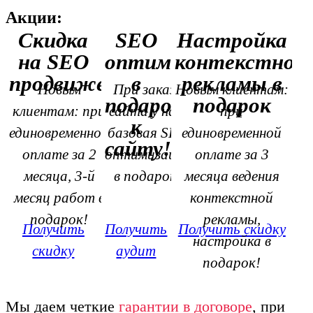
Акции:
Скидка
SEO
Настройка
на SEO
оптимизация
контекстной
продвижение
в
рекламы в
Новым
При заказе
Новым клиентам:
подарок
подарок
клиентам: при
сайта у нас,
при
к
единовременной
базовая SEO
единовременной
сайту!
оплате за 2
оптимизация
оплате за 3
месяца, 3-й
в подарок!
месяца ведения
месяц работ в
контекстной
подарок!
рекламы,
Получить
Получить
Получить скидку
настройка в
скидку
аудит
подарок!
Мы даем четкие
гарантии в договоре
, при