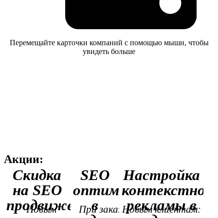
Перемещайте карточки компаний с помощью мыши, чтобы
увидеть больше
Акции:
Скидка
SEO
Настройка
на SEO
оптимизация
контекстной
продвижение
в
рекламы в
Новым
При заказе
Новым клиентам: