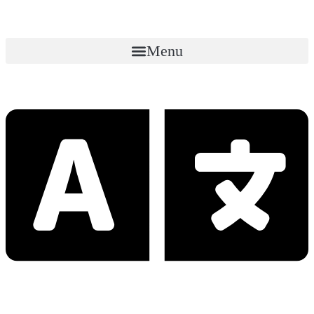
Menu
Продвижение в Китае для
компаний и брендов!
Разработка стратегии и ведение
Комплексные решения для продвижения бизнеса в Китае!
Ведение социальных сетей, создание рекламных видеороликов и
многое другое!
Получить консультацию