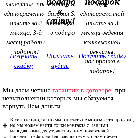
подарок
подарок
клиентам: при
сайта у нас,
при
к
единовременной
базовая SEO
единовременной
сайту!
оплате за 2
оптимизация
оплате за 3
месяца, 3-й
в подарок!
месяца ведения
месяц работ в
контекстной
подарок!
рекламы,
Получить
Получить
Получить скидку
настройка в
скидку
аудит
подарок!
Мы даем четкие
гарантии в договоре
, при
невыполнении которых мы обязуемся
вернуть Вам деньги.
К сожалению, за что мы отвечать не можем - это продажи,
но мы можем найти точки контакта с Вашими
менеджерами для улучшения этих показателей.
Горячий трафик на Ваш медиа-ресурс с нами будет