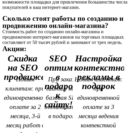
возможности площадки для привлечения большинства числа
покупателей в ваш интернет-магазин.
Сколько стоят работы по созданию и
продвижению онлайн-магазина?
Стоимость работ по созданию онлайн-магазина и
продвижению интернет-магазинов на торговых площадках
составляют от 50 тысяч рублей и занимают от трех недель.
Акции:
Скидка
SEO
Настройка
на SEO
оптимизация
контекстной
продвижение
в
рекламы в
Новым
При заказе
Новым клиентам:
подарок
подарок
клиентам: при
сайта у нас,
при
к
единовременной
базовая SEO
единовременной
сайту!
оплате за 2
оптимизация
оплате за 3
месяца, 3-й
в подарок!
месяца ведения
месяц работ в
контекстной