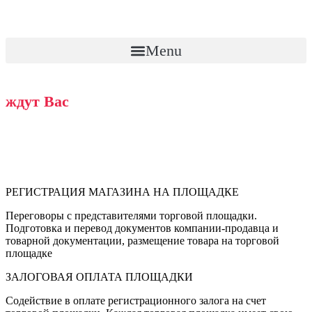
Menu
Регистрация на торговых
Крупнейшие торговые площадки Китая
площадках Китая
ждут Вас
Ваш товар на крупнейших площадках
Поможем с запуском магазина на
Alibaba.com, 1688.com, Tmall-Global,
Китая!
TaoBao и др.
Обеспечим полное сопровождение Вашего продукта на
РЕГИСТРАЦИЯ МАГАЗИНА НА ПЛОЩАДКЕ
торговых площадках и выдвинем его на топовые позиции.
Переговоры с представителями торговой площадки.
Получить консультацию
Подготовка и перевод документов компании-продавца и
товарной документации, размещение товара на торговой
площадке
ЗАЛОГОВАЯ ОПЛАТА ПЛОЩАДКИ
Содействие в оплате регистрационного залога на счет