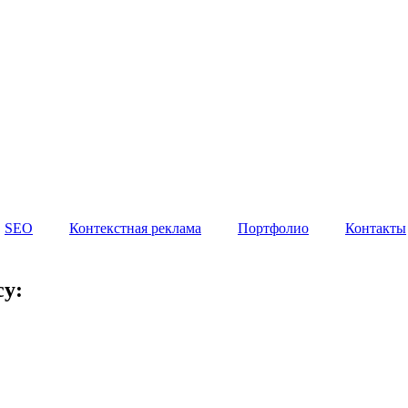
и
Продвижение в Китае
Блог
Портфолио
Ко
SEO
Контекстная реклама
Портфолио
Контакты
SEO
Контекстная реклама
Портфолио
Контакты
су: