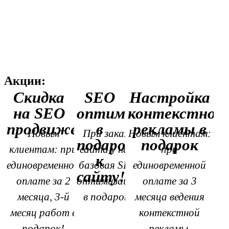
Акции:
Скидка
SEO
Настройка
на SEO
оптимизация
контекстной
продвижение
в
рекламы в
Новым
При заказе
Новым клиентам:
подарок
подарок
клиентам: при
сайта у нас,
при
к
единовременной
базовая SEO
единовременной
сайту!
оплате за 2
оптимизация
оплате за 3
месяца, 3-й
в подарок!
месяца ведения
месяц работ в
контекстной
подарок!
рекламы,