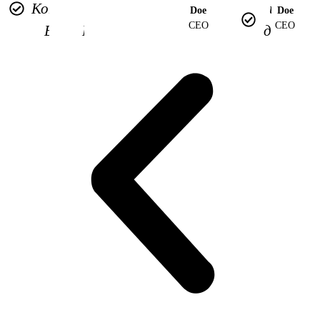
Копирайтинг
(WeChat
и
Doe
Doe
CEO
CEO
Ежедневные
Mini-App)
др.
ответы на
Подключение
сообщения,
WeChat Pay
взаимодействие
с
пользователями.
Разработка
мини-
программ в
WeChat
(WeChat
Mini-App)
Подключение
WeChat Pay