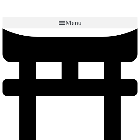
Menu
Реклама компании в Китае
Заявите о себе на миллиардную
аудиторию!
Онлайн реклама компании, ведение социальных сетей,
видеореклама в Китае
Получить консультацию