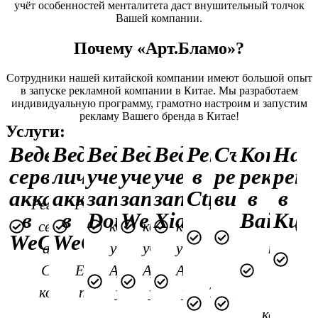
учёт особенностей менталитета даст внушительный толчок
Вашей компании.
Почему «Арт.Бламо»?
Сотрудники нашей китайской компании имеют большой опыт
в запуске рекламной компании в Китае. Мы разработаем
индивидуальную программу, грамотно настроим и запустим
рекламу Вашего бренда в Китае!
Услуги:
Ведение
Ведение
Ведение
Ведение
Ведение
Реклама
Съемка
Контек
Нар
сервисного
личного
учетной
учетной
учетной
в
рекламны
реклам
рек
аккаунта
аккаунта
записи
записи
записи
Ctrip
видеролик
в
в
Регистрация
Регистрация
Регистрация
Регистрация
Регистрация
Размещение
Анализ
Созда
Ре
в
в
Douyin
Weibo
Xiaohongshu
Baidu
Кит
сервисного
личного
корпоративной
корпоративной
корпоративной
баннерной
целевой
лично
аэ
WeChat
WeChat
аккаунта
аккаунта
учетной записи
учетной записи
учетной записи
рекламы в
аудитории
кабине
(
Создание
Ежедневные
Аутентификация
Аутентификация
Аутентификация
Ctrip
заказчика
Baidu 
Ш
контента
публикации
учетной записи
учетной записи
учетной записи
Таргетированна
Написание
веден
Го
для
(текст и
Разработка
Разработка
Разработка
креативов
реклама
контекс