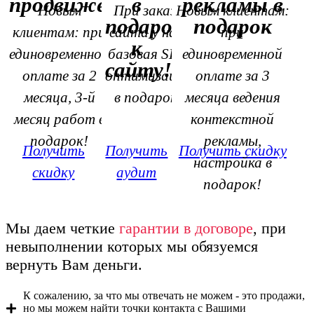
продвижение
в
рекламы в
Новым
При заказе
Новым клиентам:
подарок
подарок
клиентам: при
сайта у нас,
при
к
единовременной
базовая SEO
единовременной
сайту!
оплате за 2
оптимизация
оплате за 3
месяца, 3-й
в подарок!
месяца ведения
месяц работ в
контекстной
подарок!
рекламы,
Получить
Получить
Получить скидку
настройка в
скидку
аудит
подарок!
Мы даем четкие
гарантии в договоре
, при
невыполнении которых мы обязуемся
вернуть Вам деньги.
К сожалению, за что мы отвечать не можем - это продажи,
но мы можем найти точки контакта с Вашими