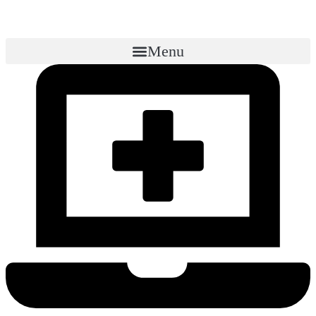
Menu
Создание сайта для медицинских
организаций
С Вас - лечение, с нас - сайт
Многофункциональный сайт для успешного онлайн-присутствия
Получить консультацию